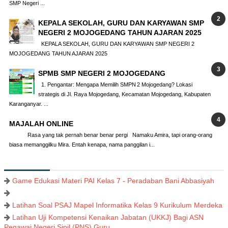
SMP Negeri ...
KEPALA SEKOLAH, GURU DAN KARYAWAN SMP
NEGERI 2 MOJOGEDANG TAHUN AJARAN 2025
KEPALA SEKOLAH, GURU DAN KARYAWAN SMP NEGERI 2
MOJOGEDANG TAHUN AJARAN 2025
SPMB SMP NEGERI 2 MOJOGEDANG
1. Pengantar: Mengapa Memilih SMPN 2 Mojogedang? Lokasi
strategis di Jl. Raya Mojogedang, Kecamatan Mojogedang, Kabupaten
Karanganyar. ...
MAJALAH ONLINE
Rasa yang tak pernah benar benar pergi Namaku Amira, tapi orang-orang
biasa memanggilku Mira. Entah kenapa, nama panggilan i...
Game Edukasi Materi PAI Kelas 7 - Peradaban Bani Abbasiyah
Latihan Soal PSAJ Mapel Informatika Kelas 9 Kurikulum Merdeka
Latihan Uji Kompetensi Kenaikan Jabatan (UKKJ) Bagi ASN
Pegawai Negeri Sipil (PNS) Guru