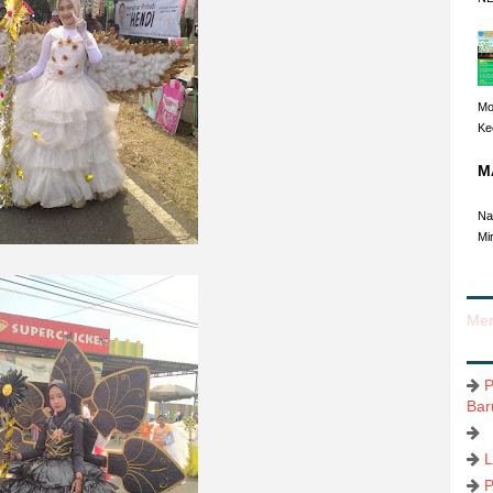
Mo
Ke
M
Ra
Na
Mi
Mem
P
Bar
L
P