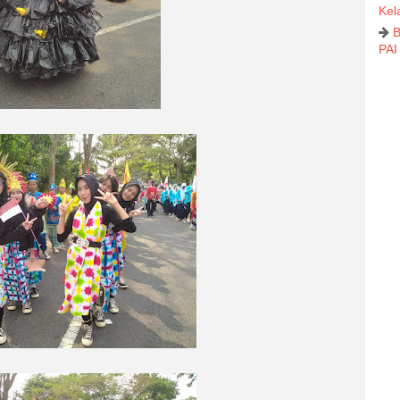
Kel
B
PAI