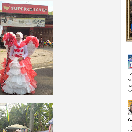
P
MO
ho
Neg
A
KE
NE