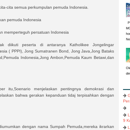
 cita-cita semua perkumpulan pemuda Indonesia.
kan pemuda Indonesia
P
MO
n memperteguh persatuan Indonesia
ho
Neg
k diikuti peserta di antaranya Katholikee Jongelingar
nesia ( PPPI), Jong Sumatranen Bond, Jong Java,Jong Bataks
ond,Pemuda Indonesia,Jong Ambon,Pemuda Kaum Betawi,dan
Ol
di
er itu,Soenario menjelaskan pentingnya demokrasi dan
laskan bahwa gerakan kepanduan tidaj terpisahkan dengan
G
Per
L
9 K
u diumumkan dengan nama Sumpah Pemuda,mereka ikrarkan
L