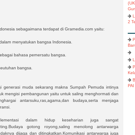
(UK
Gur
L
2 T
nesia sebagaimana terdapat di Gramedia.com yaitu:
P
a dalam menyatukan bangsa Indonesia.
Bar
sebagai bahasa pemersatu bangsa.
L
P
keutuhan bangsa.
Kel
B
PAI
i generasi muda sekarang makna Sumpah Pemuda intinya
uk mengisi pembangunan yaitu untuk saling menghormati dan
ghargai antarsuku,ras,agama,dan budaya,serta menjaga
eransi.
plementasi dalam hidup keseharian juga sangat
ting.Budaya gotong royong,saling menolong antarwarga
daknya dijaga dan ditingkatkan.Komunikasi antarwarga juga