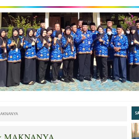
S
MAKNANYA
& MAKNANYA