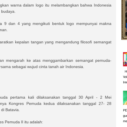
ngkan warna dalam logo itu melambangkan bahwa Indonesia
 budaya.
angka 9 dan 4 yang mengikuti bentuk logo mempunyai makna
man.
yaratkan kepalan tangan yang mengandung filosofi semangat
ar dan mengarah ke atas menggambarkan semangat pemuda-
rsama sebagai wujud cinta tanah air Indonesia.
HA
Vo
Int
uda pertama kali dilaksanakan tanggal 30 April - 2 Mei
utnya Kongres Pemuda kedua dilaksanakan tanggal 27- 28
di Batavia.
PE
gu
me
s Pemuda II itu adalah: