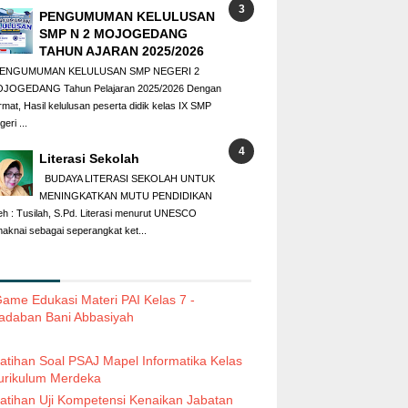
PENGUMUMAN KELULUSAN
SMP N 2 MOJOGEDANG
TAHUN AJARAN 2025/2026
ENGUMUMAN KELULUSAN SMP NEGERI 2
JOGEDANG Tahun Pelajaran 2025/2026 Dengan
rmat, Hasil kelulusan peserta didik kelas IX SMP
eri ...
Literasi Sekolah
BUDAYA LITERASI SEKOLAH UNTUK
MENINGKATKAN MUTU PENDIDIKAN
eh : Tusilah, S.Pd. Literasi menurut UNESCO
maknai sebagai seperangkat ket...
ame Edukasi Materi PAI Kelas 7 -
adaban Bani Abbasiyah
atihan Soal PSAJ Mapel Informatika Kelas
urikulum Merdeka
atihan Uji Kompetensi Kenaikan Jabatan