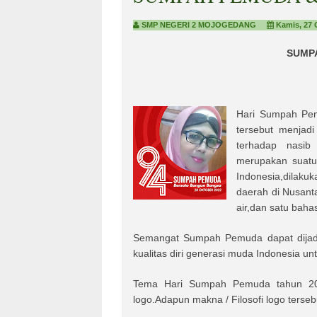
SMP NEGERI 2 MOJOGEDANG
Kamis, 27 
SUMP
Hari Sumpah Pem
tersebut menjadi
terhadap nasi
merupakan suatu
Indonesia,dilak
daerah di Nusanta
air,dan satu baha
Semangat Sumpah Pemuda dapat dijadik
kualitas diri generasi muda Indonesia
Tema Hari Sumpah Pemuda tahun 202
logo.Adapun makna / Filosofi logo terseb